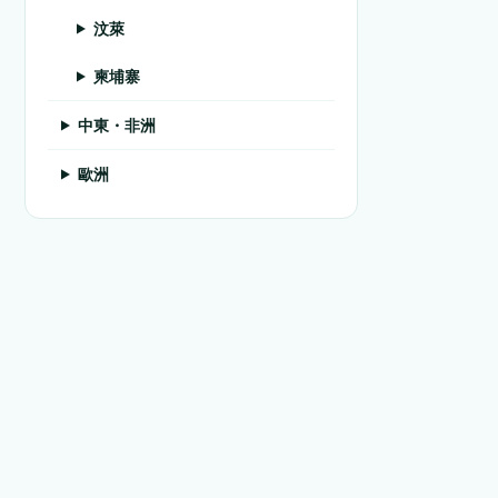
汶萊
柬埔寨
中東・非洲
歐洲