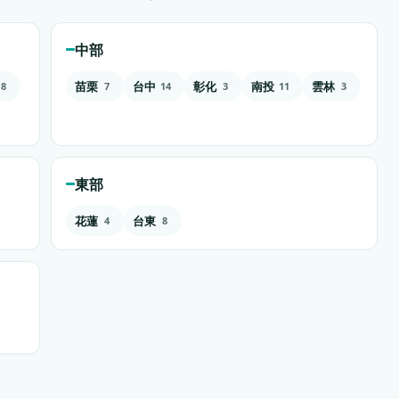
中部
苗栗
台中
彰化
南投
雲林
8
7
14
3
11
3
東部
花蓮
台東
4
8