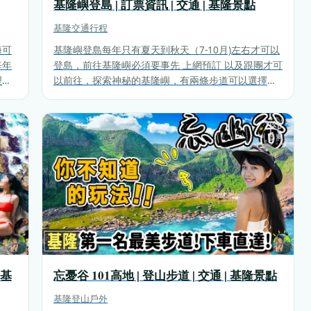
基隆嶼登島 | 訂票資訊 | 交通 | 基隆景點
基隆
交通行程
海可
基隆嶼登島每年只有夏天到秋天（7-10月)左右才可以
每年
登島，前往基隆嶼必須要事先 上網預訂 以及跟團才可
理位
以前往，探索神秘的基隆嶼，有兩條步道可以選擇，
哪些
分別是前往山頂的燈塔路線以及沿海的濱海步道。假
完。
如要兩個都前往建議大家選擇3合1或是4合1的行程。
忘憂谷 101高地 | 登山步道 | 交通 | 基隆景點
 基
基隆
登山戶外