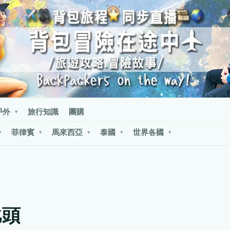
戶外
旅行知識
團購
▾
菲律賓
馬來西亞
泰國
世界各國
▾
▾
▾
▾
▾
比頭