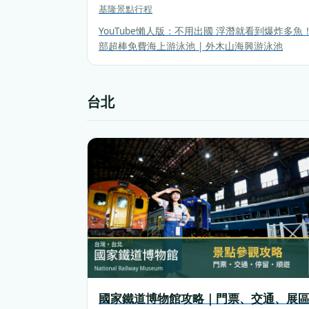
基隆
景點行程
YouTube懶人版：不用出國 浮潛就看到爆炸多魚
部超棒免費海上游泳池 | 外木山海興游泳池
台北
國家鐵道博物館攻略｜門票、交通、展