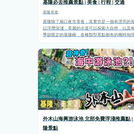
基隆必去推薦景點 | 美食 | 行程 | 交通
基隆
美食
基隆除了廟口夜市美食，其實也是一個有漂亮的
以浮潛深淺，美麗的步道可以探索大自然，以及
季節限定的基隆嶼，各種類型景點都有的獨特地
置，這篇文章將與你分享基隆到底該怎麼玩？有
必去的推薦景點與秘境，看完這篇包你基隆玩不
外木山海興游泳池 北部免費浮淺推薦點 |
隆景點