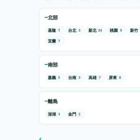
北部
基隆
台北
新北
桃園
新竹
7
3
24
9
宜蘭
7
南部
嘉義
台南
高雄
屏東
5
3
7
8
離島
澎湖
金門
3
2