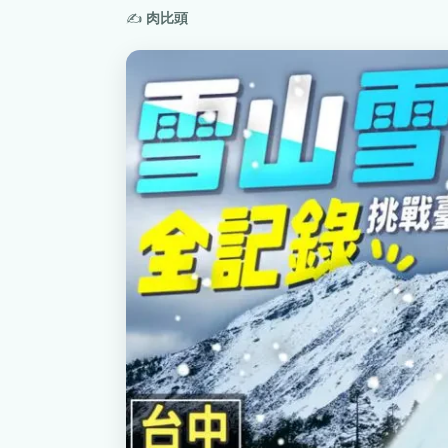
✍️
肉比頭