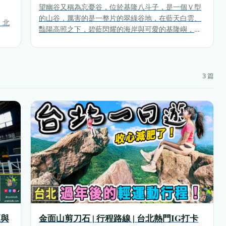
望幽谷又稱為忘憂谷，位於基隆八斗子，是一個Ｖ型
的山谷，厲害的是一整片的翠綠谷地，在藍天白雲、
！北
豔陽高照之下，碧藍閃耀的海岸與可愛的基隆嶼，這
裡的遼闊風景，讓拜訪此地的遊客們，忘卻許多的憂
愁，因此稱為忘憂谷。
3 篇
區與
金面山剪刀石 | 行程路線 | 台北熱門IG打卡