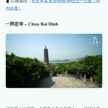
▋ 訂購資訊：
拜定寺 & 長安(陸龍灣)巴士一日遊（河
內出發）
拜定寺 – Chua Bai Dinh