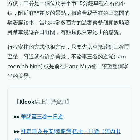
方便，三谷是一個位於寧平市15分鐘車程左右的小
鎮，附近有非常多的景點，很適合親子在鎮上悠閒的
騎著腳踏車，當地非常多西方的遊客會整個家族騎著
腳踏車漫遊在田野間，有點類似台東池上的感覺。
行程安排的方式也很方便，只要先搭車抵達到三谷鬧
區後，附近就有許多美景，不論事三谷的遊湖(Tam
coc ninh binh) 或是前往Hang Mua登山瞭望整個寧
平的美景。
【
Klook
線上訂購資訊】
▸▸
華閭至三谷一日遊
▸▸
拜定寺 & 長安(陸龍灣)巴士一日遊（河內出