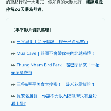
的重點行程一天走完，假如真的天數允許，
建議還是
停留2-3天最為舒適
。
【
寧平影片資訊整理
】
▸▸
三谷游湖 | 親身體驗，輕舟已過萬重山
▸▸
Mua Cave | 跟團不會帶你去的北越秘境！
▸▸
Thung Nham Bird Park | 嘴巴閉起來！一抬
頭萬鳥齊飛
▸▸
三谷&寧平美食大搜密！ | 爆米花當飯吃?!
▸▸
長安名勝群 | 你該不會以為陸龍灣只有坐船
看山景?