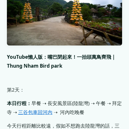
YouTube懶人版：嘴巴閉起來！一抬頭萬鳥齊飛 |
Thung Nham Bird park
第2天：
本日行程：
早餐 ➝ 長安風景區(陸龍灣) ➝ 午餐 ➝ 拜定
寺 ➝
三谷包車回河內
➝ 河內吃晚餐
今天行程距離比較遠，假如不想跑去陸龍灣的話，三