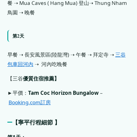
餐 ➝ Mua Caves ( Hang Mua) 登山➝ Thung Nham
鳥園 ➝ 晚餐
第2天
早餐 ➝ 長安風景區(陸龍灣) ➝ 午餐 ➝ 拜定寺 ➝
三谷
包車回河內
➝ 河內吃晚餐
【三谷
優質住宿推薦】
►平價：
Tam Coc Horizon Bungalow
–
Booking.com訂房
【
寧平
行程細節 】