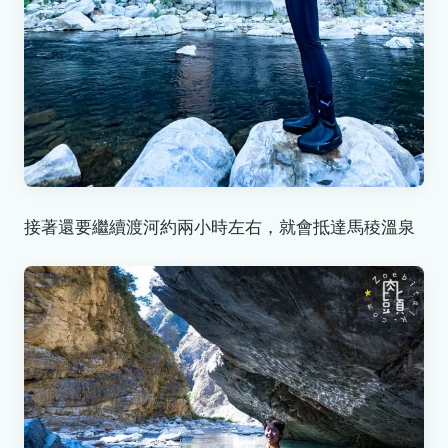
接著還要繼續渡河約兩小時左右，就會抵達馬稜溫泉