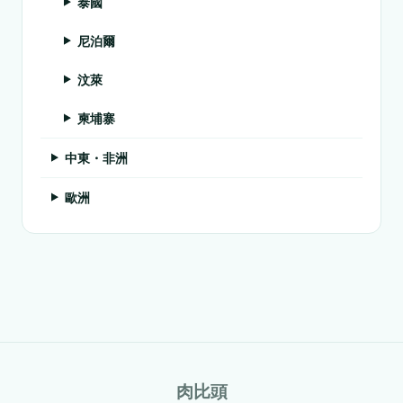
泰國
尼泊爾
汶萊
柬埔寨
中東・非洲
歐洲
肉比頭