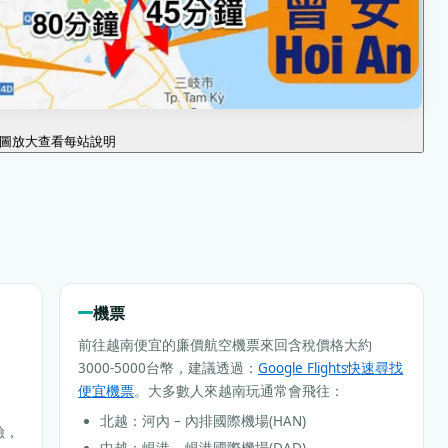
圖放大查看每站說明
機票
前往越南便宜的廉價航空機票來回含稅價格大約
3000-5000台幣，建議透過：
Google Flights快速尋找
便宜機票
。大多數人來越南玩通常會飛往：
北越：河內 – 內排國際機場(HAN)
險，
中越：峴港 – 峴港國際機場(DAD)