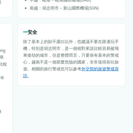
考
南越：胡志明市 – 新山國際機場(SGN)
安全
除了基本上的財不露白以外，也建議不要在路邊玩手
機，特別是胡志明市，是一個相對來說比較容易被飛
ng
車搶劫的城市，但是整體而言，只要保有基本的警戒
的單
心，越南不是一個那麼危險的國家，非常值得前往旅
，比較
遊。相關的旅行警戒也可以參考
外交部的旅遊警戒資
訊
。
6年
。
換