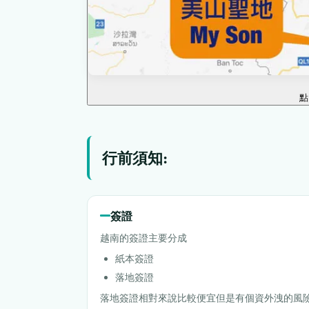
點
行前須知:
簽證
越南的簽證主要分成
紙本簽證
落地簽證
落地簽證相對來說比較便宜但是有個資外洩的風