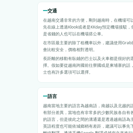
交通
在越南交通非常的方便，剛到越南時，在機場可
先在線上透過Klook或者是KKday預定機場接駁，
是省錢的人也可以在機場搭公車。
在市區最主要的除了租機車以外，建議使用Grab
會比較安全，價格相對透明。
長距離的移動有臥鋪的巴士以及火車都是很好的
擇。假如要從越南跨國前往寮國或是柬埔寨的話
士也有許多選項可以選擇。
語言
越南當地主要的語言為越南語，南越以及北越的
有部分差異，當地也有非常多的少數民族各自有
的語言，但是彼此之間的溝通還是透過越南語為
英語程度也可能依城鄉稍有差距，建議可以事先
離線翻譯，透過手機Google 翻譯成越南文來進行