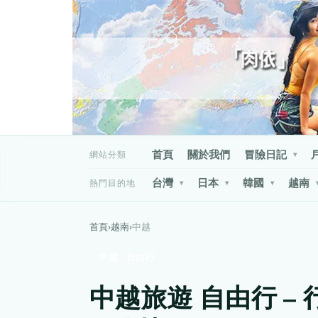
首頁
關於我們
冒險日記
網站分類
▾
台灣
日本
韓國
越南
熱門目的地
▾
▾
▾
首頁
›
越南
›
中越
中越 · 自由行
中越旅遊 自由行 – 