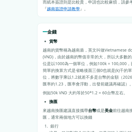
而紙本簽證則是比較貴，申請也比較麻煩，請參
『
越南簽證申請教學
』。
金錢
貨幣
越南的貨幣稱為越南盾，英文叫做Vietnamese do
(VND)，由於越南的幣值非常的大，所以大多數
位是以1000為一個單位，例如100k = 100,000
簡單的換算方式是省略後面三個0也就是(k)千的單
位，將數字乘以1.2就差不多是台幣的金額（202
匯率約1.23，匯率會浮動，出發前建議再確認）
例如50k VND 大約等於50*1.2 = 60台幣左右。
換匯
來越南換匯建議直接攜帶
台幣
或是
美金
前往越南
匯，通常兩個地方可以換錢
銀行