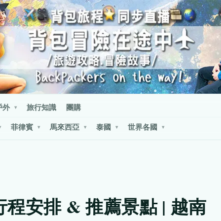
戶外
旅行知識
團購
▾
菲律賓
馬來西亞
泰國
世界各國
▾
▾
▾
▾
▾
行程安排 & 推薦景點 | 越南