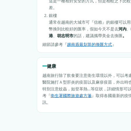
這是一種相對安全的方式，但是相較之下比較
差。
銀樓
通常在越南的大城市可『信賴』的銀樓可以用
幣換到比較好的匯率，假如今天不是去
河內
、
港
、
胡志明市
的話，建議攜帶美金去換匯
。
細節請參考『
越南盾最划算的換匯方式
』
健康
越南旅行除了飲食要注意衛生環境以外，可以考
醫院施打Ａ型肝炎的疫苗以及麻疹疫苗，外出時
特別注意蚊蟲，如登革熱…等症狀，詳細情形可
考『
衛生署國際旅遊處方箋
』取得各國最新的疫
訊。