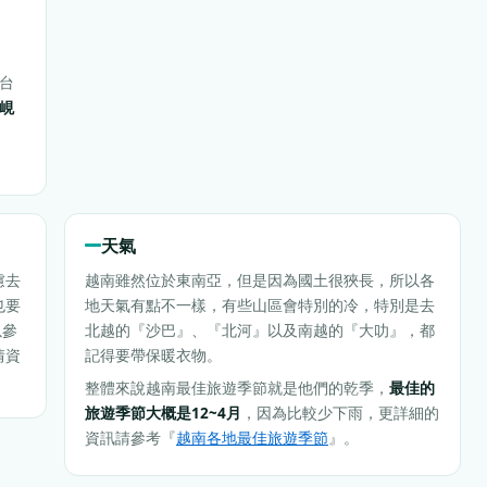
台
峴
天氣
慮去
越南雖然位於東南亞，但是因為國土很狹長，所以各
也要
地天氣有點不一樣，有些山區會特別的冷，特別是去
以參
北越的『沙巴』、『北河』以及南越的『大叻』，都
情資
記得要帶保暖衣物。
整體來說越南最佳旅遊季節就是他們的乾季，
最佳的
旅遊季節大概是12~4月
，因為比較少下雨，更詳細的
資訊請參考『
越南各地最佳旅遊季節
』。