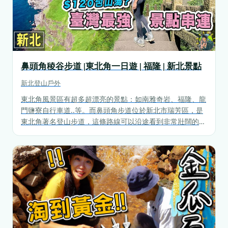
鼻頭角稜谷步道 |東北角一日遊 | 福隆 | 新北景點
新北
登山戶外
東北角風景區有超多超漂亮的景點：如南雅奇岩、福隆、龍
門鹽寮自行車道..等。而鼻頭角步道位於新北市瑞芳區，是
東北角著名登山步道，這條路線可以沿途看到非常壯闊的山
海線，也被網友戲稱為台灣版小長城，而鼻頭角步道內的聽
濤營區近年來才正式對外開放，今天將跟你分享120元一日
爽玩東北角的行程。