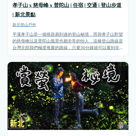
孝子山 x 慈母峰 x 普陀山 | 住宿 | 交通 | 登山步道
| 新北景點
新北
登山戶外
平溪孝子山是一個很容易到達的登山秘境，而與孝子山對望
的慈母峰以及普陀山風景也都非常的怡人，這條登山路線是
台灣北部我們極度推薦的路線，只要30分鐘就可以看到非常
特殊單面山峭壁地貌景色。假如還走的不過癮，也可以前往
更遠的地方還可以往慈恩嶺以及中央尖走走。