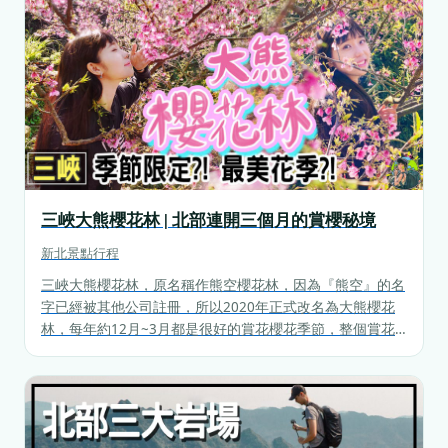
三峽大熊櫻花林 | 北部連開三個月的賞櫻秘境
新北
景點行程
三峽大熊櫻花林，原名稱作熊空櫻花林，因為『熊空』的名
字已經被其他公司註冊，所以2020年正式改名為大熊櫻花
林，每年約12月~3月都是很好的賞花櫻花季節，整個賞花
的季節長達三個月，算是北部知名的賞櫻秘境，附近還有知
名的景點還有三峽老街、鳶山等等。