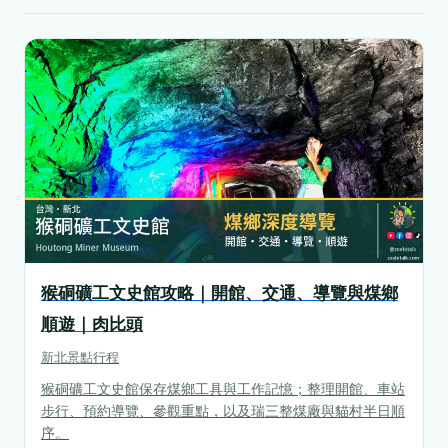
猴硐礦工文史館攻略｜開館、交通、導覽與煤鄉
順遊｜肉比頭
新北
景點行程
猴硐礦工文史館保存煤鄉工具與工作記憶；整理開館、車站
步行、預約導覽、參觀重點，以及瑞三整煤廠與貓村半日順
序。