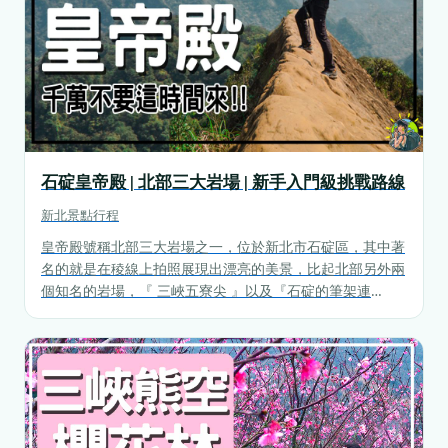
石碇皇帝殿 | 北部三大岩場 | 新手入門級挑戰路線
新北
景點行程
皇帝殿號稱北部三大岩場之一，位於新北市石碇區，其中著
名的就是在稜線上拍照展現出漂亮的美景，比起北部另外兩
個知名的岩場，『 三峽五寮尖 』以及『石碇的筆架連
峰』，皇帝殿路程相對來說比較短一點，非常適合新手開始
想要挑戰比較具有挑戰性的登山路線。