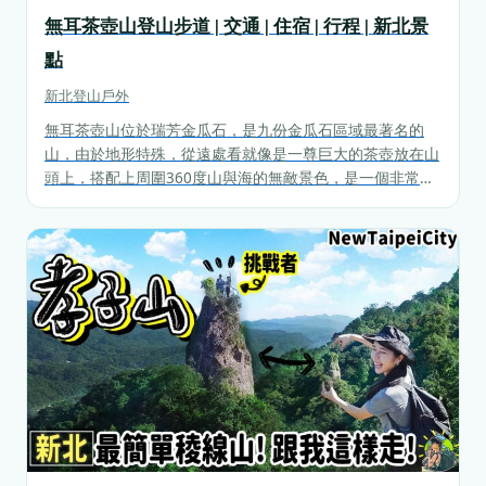
無耳茶壺山登山步道 | 交通 | 住宿 | 行程 | 新北景
點
新北
登山戶外
無耳茶壺山位於瑞芳金瓜石，是九份金瓜石區域最著名的
山，由於地形特殊，從遠處看就像是一尊巨大的茶壺放在山
頭上，搭配上周圍360度山與海的無敵景色，是一個非常熱
門的路線。從茶壺山也可以通往南邊的半屏山以及劍龍稜與
鋸齒稜，是一個前往周圍登山步道非常重要的地點