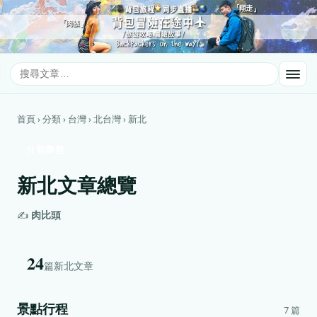
首頁 › 分類 › 台灣 › 北台灣 › 新北
分類彙整
新北文章總覽
✍️
肉比頭
24
篇新北文章
景點行程
7 篇