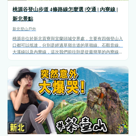
桃源谷登山步道 4條路線怎麼選 |交通 | 內寮線 |
新北景點
新北
登山戶外
桃源谷位於新北貢寮與宜蘭頭城交界處，主要有四個登山入
口都可以抵達，分別是經過草嶺古道的草嶺線、石觀音線、
大溪線以及內寮線，這次我們前往則是從最簡單的內寮線登
山入口前往，也會分享GPX軌跡圖以及其他路線的難度以及
相關資訊。