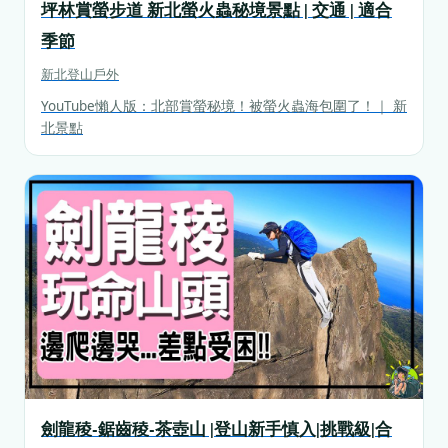
坪林賞螢步道 新北螢火蟲秘境景點 | 交通 | 適合
季節
新北
登山戶外
YouTube懶人版：北部賞螢秘境！被螢火蟲海包圍了！｜ 新
北景點
劍龍稜-鋸齒稜-茶壺山 |登山新手慎入|挑戰級|合