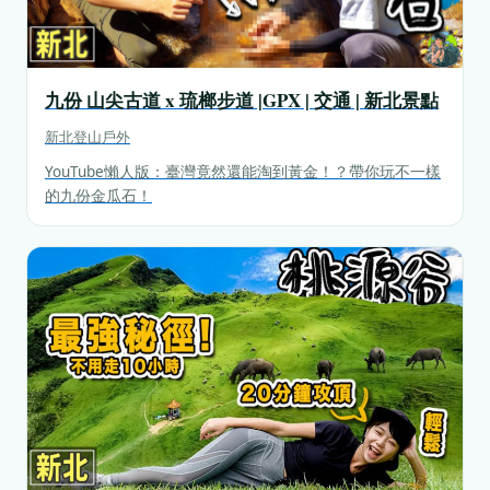
九份 山尖古道 x 琉榔步道 |GPX | 交通 | 新北景點
新北
登山戶外
YouTube懶人版：臺灣竟然還能淘到黃金！？帶你玩不一樣
的九份金瓜石！