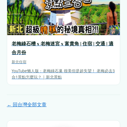
老梅綠石槽 x 老梅迷宮 x 富貴角 | 住宿 | 交通 | 適
合月份
新北
住宿
YouTube懶人版：老梅綠石巢 很美但是超失望！ 老梅必去3
合1景點怎麼玩？ | 新北景點
← 回台灣全部文章