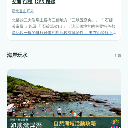
交通|行程 |GPX 路線
新北
登山戶外
北部的三大岩場主要有三個地方『三峽五寮尖』、『 石碇
黃帝殿 』以及『 石碇筆架山 』，這三個地方的主要特色都
是比起一般的健行步道相對比較有危險性， 要在山陵線上
走，可能有很多需要攀爬的地方，這次主要跟大家分享三峽
的五寮尖最熱門的O型路線，讓你不用走回頭路。
海岸玩水
1 篇