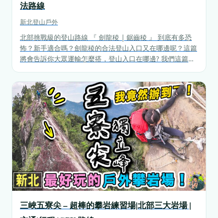
法路線
新北
登山戶外
北部挑戰級的登山路線 『 劍龍稜 | 鋸齒稜 』 到底有多恐
怖？新手適合嗎？劍龍稜的合法登山入口又在哪邊呢？這篇
將會告訴你大眾運輸怎麼搭，登山入口在哪邊? 我們這篇的
主要路線將涵蓋登山口-劍龍稜-鋸齒稜-無耳茶壺山以及我們
實際的心得！
三峽五寮尖 – 超棒的攀岩練習場|北部三大岩場 |