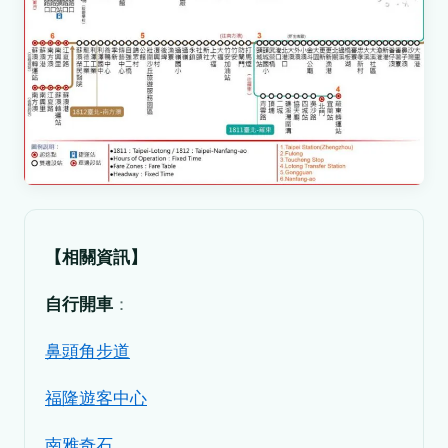
【相關資訊】
自行開車
：
鼻頭角步道
福隆遊客中心
南雅奇石