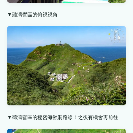
▼聽濤營區的俯視視角
▼聽濤營區的秘密海蝕洞路線！之後有機會再前往