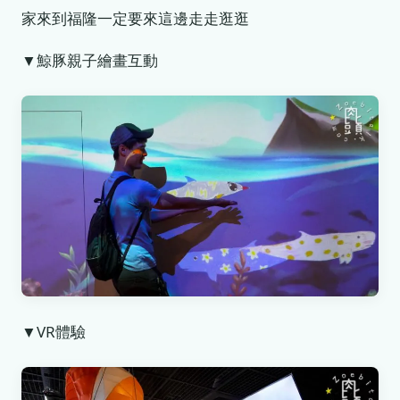
家來到福隆一定要來這邊走走逛逛
▼鯨豚親子繪畫互動
▼VR體驗