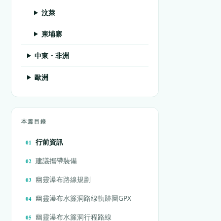
汶萊
柬埔寨
中東・非洲
歐洲
本篇目錄
行前資訊
建議攜帶裝備
幽靈瀑布路線規劃
幽靈瀑布水簾洞路線軌跡圖GPX
幽靈瀑布水簾洞行程路線