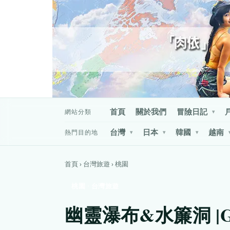
首頁
關於我們
冒險日記
網站分類
▾
台灣
日本
韓國
越南
熱門目的地
▾
▾
▾
首頁 › 台灣旅遊 › 桃園
桃園 · 台灣旅遊
幽靈瀑布&水簾洞 |GP