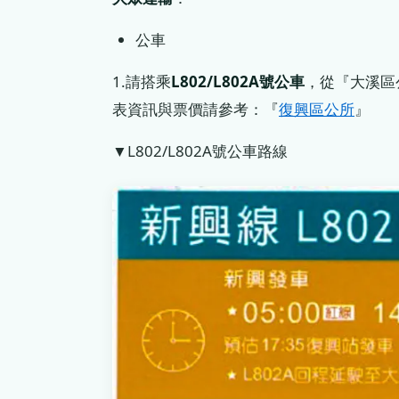
公車
1.請搭乘
L802/L802A號公車
，從『大溪區
表資訊與票價請參考：『
復興區公所
』
▼L802/L802A號公車路線