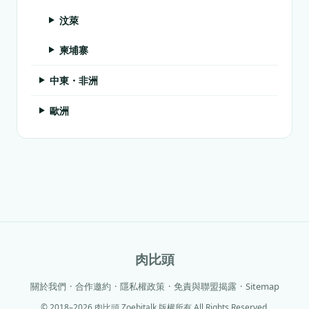
汶萊
柬埔寨
中東・非洲
歐洲
肉比頭
關於我們
·
合作邀約
·
隱私權政策
·
免責與聯盟揭露
·
Sitemap
© 2018–2026 肉比頭 Zoebitalk 版權所有 All Rights Reserved.