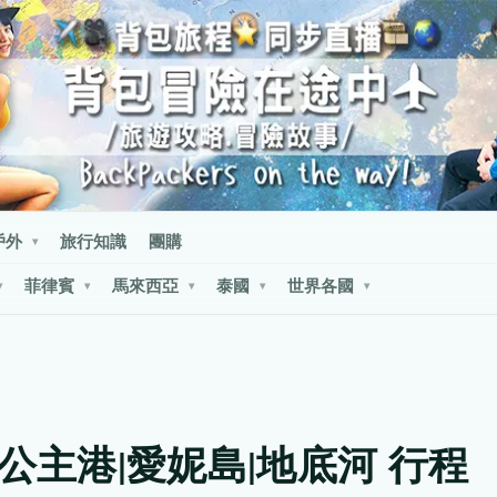
戶外
旅行知識
團購
▾
菲律賓
馬來西亞
泰國
世界各國
▾
▾
▾
▾
▾
公主港|愛妮島|地底河 行程