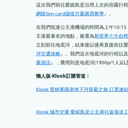
這次我們前往愛妮島是沿用上次的宿霧行程
網路Sim card儲值方案購買教學
』。
在我們抵達公主港機場的時間為上午10:
主港最著名的地點，被選為
新世界七大自
立刻前往地底河，結束後以後再直接前往
河交通攻略
』。我們這次地底河的行程以及
薦資訊
』，費用則是地底河(1900p/1人)以
懶人版-Klook訂購管道：
Klook 普林塞薩港地下河探索之旅 訂票連
Klook 城市交通 愛妮島至公主港往返接送