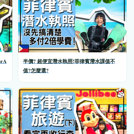
urA
半價? 超便宜潛水執照!菲律賓潛水課值不
值?怎麼選?