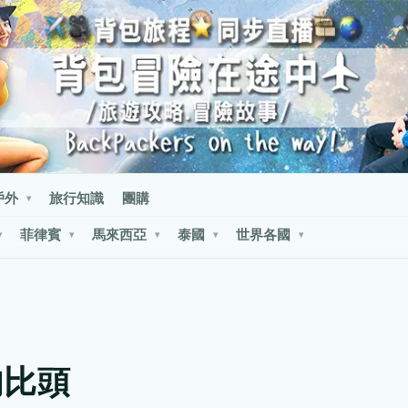
戶外
旅行知識
團購
▾
菲律賓
馬來西亞
泰國
世界各國
▾
▾
▾
▾
▾
肉比頭