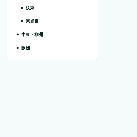
汶萊
柬埔寨
中東・非洲
歐洲