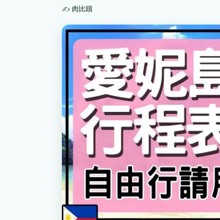
✍️
肉比頭