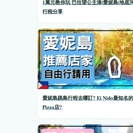
1萬元教你玩 巴拉望公主港|愛妮島|地底
行程分享
愛妮島跳島行程去哪訂? Ei Nido最知名
Pizza店?