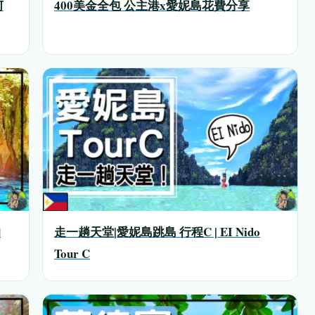
河
400美金全包 公主港x愛妮島花費分享
的
走一趟天堂|愛妮島跳島 行程C | EI Nido
Tour C