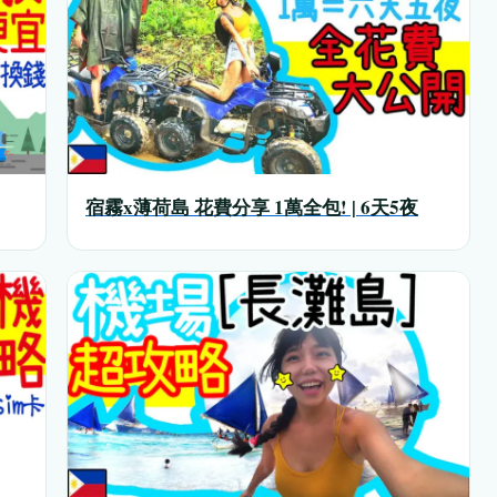
宿霧x薄荷島 花費分享 1萬全包! | 6天5夜