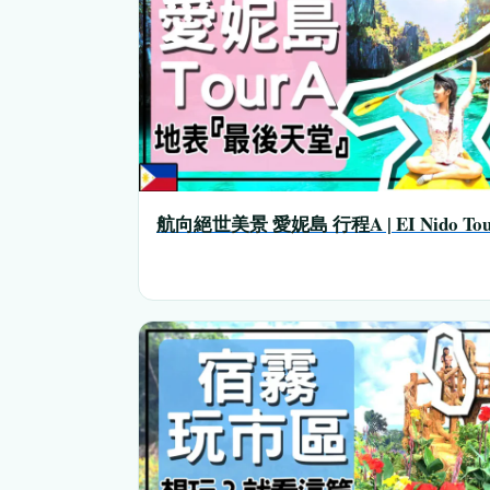
航向絕世美景 愛妮島 行程A | EI Nido To