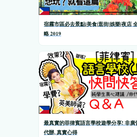
宿霧市區必去景點|美食|逛街|娛樂|夜店 
略 2019
最真實的菲律賓語言學校遊學分享! 非廣
代辦, 真實心得