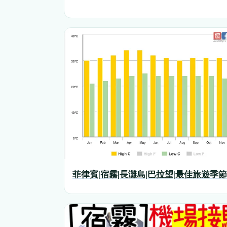
菲律賓|宿霧|長灘島|巴拉望|最佳旅遊季節