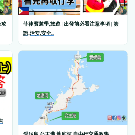
全攻
菲律賓遊學,旅遊 | 出發前必看注意事項 | 簽
證,治安,安全..
告
愛妮島,公主港,地底河 自由行交通教學