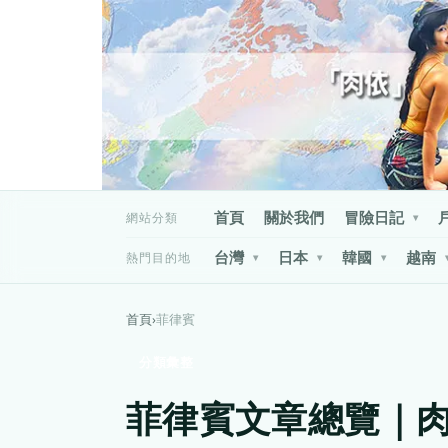
首頁
關於我們
冒險日記
網站分類
▾
台灣
日本
韓國
越南
熱門目的地
▾
▾
▾
首頁
›
菲律賓
分類彙整
菲律賓文章總覽｜