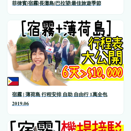
菲律賓|宿霧|長灘島|巴拉望|最佳旅遊季節
宿霧 | 薄荷島 行程安排 自助 自由行 1萬全包
2019.06