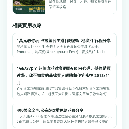
薄荷島地質、保育、河谷、邦勞海域與住
宿選區攻略
相關實用攻略
1萬元教你玩 巴拉望公主港|愛妮島|地底河 行程分享
平均每人12,000NT全包！六天五夜爽玩公主港(Puerto
Princesa)、地底河(Underground River)、愛妮島(Ei Nido),包
含景點,美食,時間安排,交通方式,以及不同天數的安排方式懶人
包，看完這篇全搞定！
1GB/37p？ 超便宜菲律賓網路Globe代碼、儲值購買
教學，你不知道的菲律賓人網路超便宜密技 2018/11
月
你知道菲律賓購買網路可以連續技嗎？你所不知道的菲律賓當
地人網路購買方式，超便宜大公開，這篇文章除了教你如何儲
值以及購買網路方案以外，還要教你如何用超低價格，用菲律
賓人的方式去購買當地的最便宜的網路方案。
400美金全包 公主港x愛妮島花費分享
一人只要12000台幣？暢遊巴拉望公主港地底河以及愛妮島6天
5夜花費大公開，這篇主要是跟大家分享我們這趟去巴拉望的花
費，平均一人大概10,000~12,000台幣，約350~400美金，全