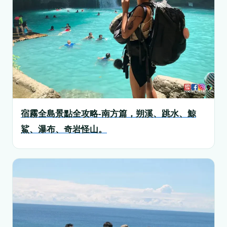
宿霧全島景點全攻略-南方篇，朔溪、跳水、鯨
鯊、瀑布、奇岩怪山。