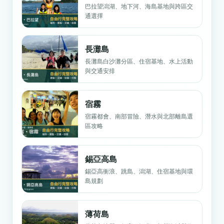
巴拉望潟湖、地下河、海島基地與跨區交
通選擇
長灘島
長灘島白沙灘分區、住宿基地、水上活動
與交通安排
宿霧
宿霧都會、南部冒險、潛水與北部離島選
區攻略
錫亞高島
錫亞高衝浪、跳島、潟湖、住宿基地與環
島規劃
薄荷島