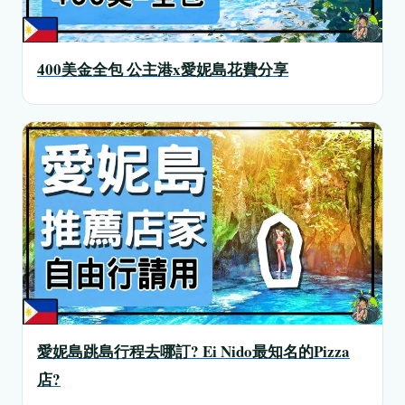
400美金全包 公主港x愛妮島花費分享
愛妮島跳島行程去哪訂? Ei Nido最知名的Pizza
店?