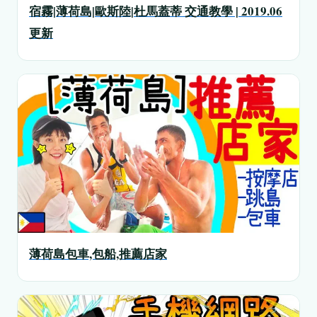
宿霧|薄荷島|歐斯陸|杜馬蓋蒂 交通教學 | 2019.06
更新
薄荷島包車,包船,推薦店家