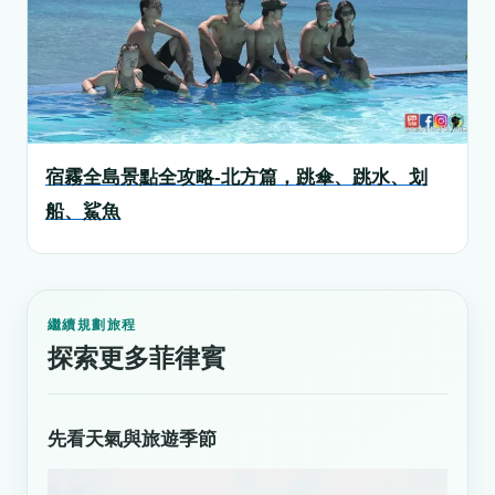
宿霧全島景點全攻略-北方篇，跳傘、跳水、划
船、鯊魚
繼續規劃旅程
探索更多菲律賓
先看天氣與旅遊季節