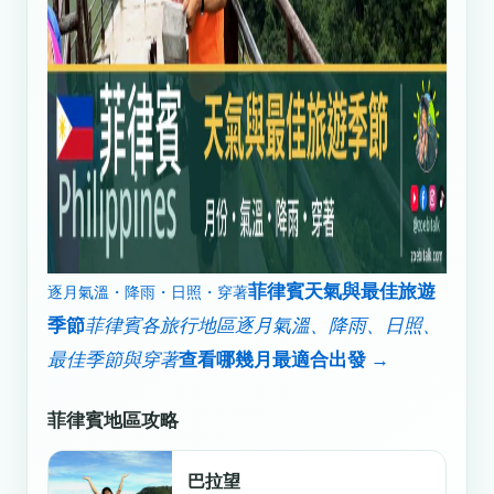
菲律賓天氣與最佳旅遊
逐月氣溫・降雨・日照・穿著
季節
菲律賓各旅行地區逐月氣溫、降雨、日照、
最佳季節與穿著
查看哪幾月最適合出發 →
菲律賓地區攻略
巴拉望