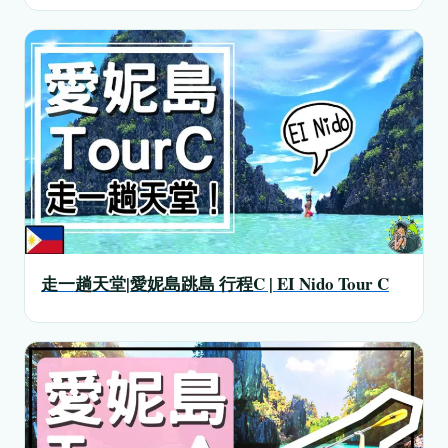
走一趟天堂|愛妮島跳島 行程C | EI Nido Tour C