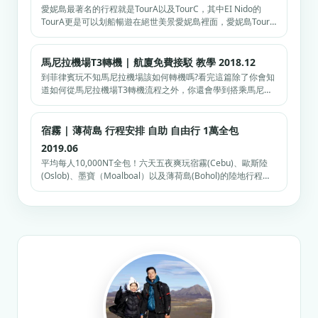
愛妮島最著名的行程就是TourA以及TourC，其中EI Nido的
TourA更是可以划船暢遊在絕世美景愛妮島裡面，愛妮島Tour
A到底多美？值不值得去？跟著肉比頭透過影片以及圖片的方式
讓你快速了解愛妮島TourA到底值不值得參加?又該花多少錢？
影片…
馬尼拉機場T3轉機 | 航廈免費接駁 教學 2018.12
到菲律賓玩不知馬尼拉機場該如何轉機嗎?看完這篇除了你會知
道如何從馬尼拉機場T3轉機流程之外，你還會學到搭乘馬尼拉
機場免費航廈接駁巴士到不同的機場航廈。此外Manila Ninoy
機場該如何購買網路或是轉掛行李呢？別緊張！肉比頭教你如
何在馬尼拉機場第三航廈…
宿霧 | 薄荷島 行程安排 自助 自由行 1萬全包
2019.06
平均每人10,000NT全包！六天五夜爽玩宿霧(Cebu)、歐斯陸
(Oslob)、墨寶（Moalboal）以及薄荷島(Bohol)的陸地行程以
及巴利卡薩大斷崖(Balicasag)浮淺＆深淺「行程大公開」！包
含景點,美食,時間安排,交通方式,順時針逆時針…