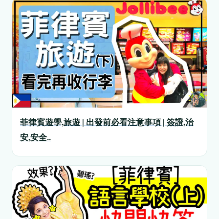
菲律賓遊學,旅遊 | 出發前必看注意事項 | 簽證,治
安,安全..