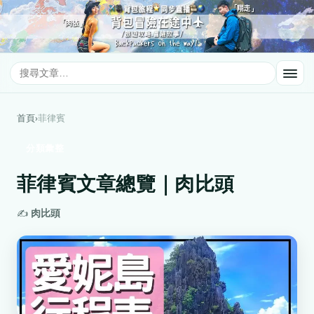
首頁
›
菲律賓
分類彙整
菲律賓文章總覽｜肉比頭
✍️
肉比頭