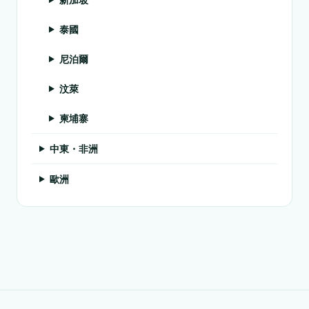
泰國
尼泊爾
汶萊
柬埔寨
中東・非洲
歐洲