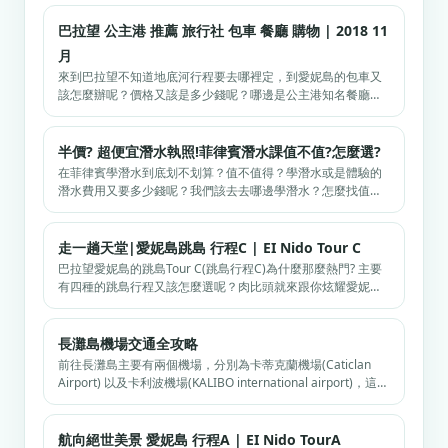
部的花費包含、旅平險、機票含稅含行李、住宿、全部行程花
費以及伴手禮…
巴拉望 公主港 推薦 旅行社 包車 餐廳 購物 | 2018 11
月
來到巴拉望不知道地底河行程要去哪裡定，到愛妮島的包車又
該怎麼辦呢？價格又該是多少錢呢？哪邊是公主港知名餐廳
呢？在這篇 巴拉望 公主港 推薦包車裡面，肉比頭要跟大家分
享的就是我們在公主港的定的旅行社以及推薦的餐廳，當然還
有該去哪邊採購比較好，其實自助旅遊在…
半價? 超便宜潛水執照!菲律賓潛水課值不值?怎麼選?
在菲律賓學潛水到底划不划算？值不值得？學潛水或是體驗的
潛水費用又要多少錢呢？我們該去去哪邊學潛水？怎麼找值得
信任的潛水店？我們該學初階潛水執照還是進階呢？到底為什
麼我們要大老遠的跑到菲律賓來拿潛水執照呢？這邊的景色真
的漂亮嗎？這篇文章幫你一次搞定！
走一趟天堂|愛妮島跳島 行程C | EI Nido Tour C
巴拉望愛妮島的跳島Tour C(跳島行程C)為什麼那麼熱門? 主要
有四種的跳島行程又該怎麼選呢？肉比頭就來跟你炫耀愛妮島
的Tour C美景，讓你一眼就被迷倒，立馬訂機票前往了啊！而
Ei nido Tour C又會帶你前往哪些景點，價格又是多少呢？這邊
全部…
長灘島機場交通全攻略
前往長灘島主要有兩個機場，分別為卡蒂克蘭機場(Caticlan
Airport) 以及卡利波機場(KALIBO international airport)，這兩
個機場有什麼分別呢？到達這兩個機場後又該如何前往長灘島
呢？肉比頭這次就用圖文的方式讓你快速了…
航向絕世美景 愛妮島 行程A | EI Nido TourA