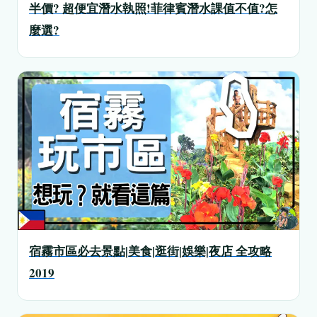
半價? 超便宜潛水執照!菲律賓潛水課值不值?怎
麼選?
宿霧市區必去景點|美食|逛街|娛樂|夜店 全攻略
2019