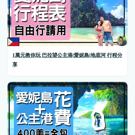
1萬元教你玩 巴拉望公主港|愛妮島|地底河 行程分
享