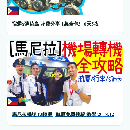
宿霧x薄荷島 花費分享 1萬全包! | 6天5夜
馬尼拉機場T3轉機 | 航廈免費接駁 教學 2018.12