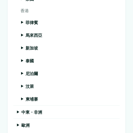
香港
菲律賓
馬來西亞
新加坡
泰國
尼泊爾
汶萊
柬埔寨
中東・非洲
歐洲