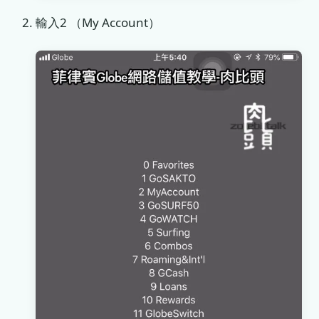
輸入2 （My Account）