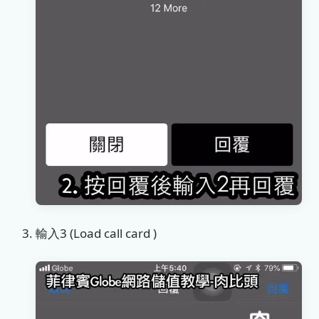
輸入3 (Load call card )