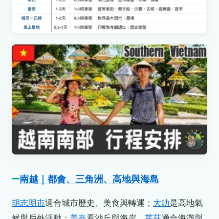
南越｜都會、三角洲、高地與海島
胡志明市
適合城市歷史、美食與轉運；
大叻
是高地氣
候與戶外活動；
美奈
看沙丘與海岸，
芽莊
適合海灘與