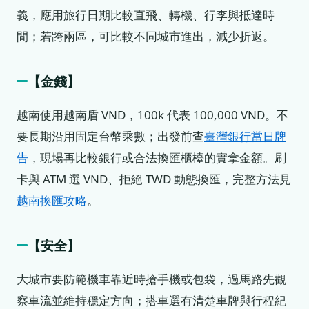
義，應用旅行日期比較直飛、轉機、行李與抵達時
間；若跨兩區，可比較不同城市進出，減少折返。
【金錢】
越南使用越南盾 VND，100k 代表 100,000 VND。不
要長期沿用固定台幣乘數；出發前查
臺灣銀行當日牌
告
，現場再比較銀行或合法換匯櫃檯的實拿金額。刷
卡與 ATM 選 VND、拒絕 TWD 動態換匯，完整方法見
越南換匯攻略
。
【安全】
大城市要防範機車靠近時搶手機或包袋，過馬路先觀
察車流並維持穩定方向；搭車選有清楚車牌與行程紀