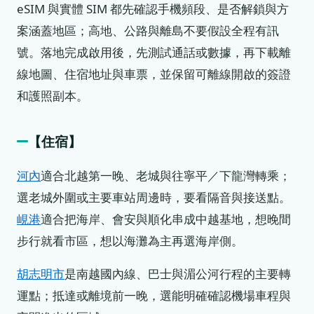
eSIM 與實體 SIM 都先確認手機頻段、是否解鎖與方
案涵蓋地區；高地、公路與離島不要假設全程有訊
號。落地完成啟用後，先測試通話或數據，再下載離
線地圖、住宿地址與車票，並保留可離線開啟的簽證
和護照副本。
【住宿】
河內
適合北越第一晚、老城與往寧平／下龍灣轉乘；
選老城外圍或主要車站周邊時，要看隔音與接送點。
峴港
適合把海岸、會安與順化串成中越基地，想晚間
步行就看市區，想以海灘為主再選海岸側。
胡志明市
是南越國內線、巴士與湄公河行程的主要轉
運點；抵達或離境前一晚，選能明確確認機場車程與