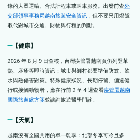
錄的大眾運輸、合法計程車或叫車服務。出發前查
外
交部領事事務局越南旅遊安全資訊
，但不要只用燈號
取代對城市交通、財物與行程的判斷。
【健康】
2026 年 8 月 9 日查核，台灣疾管署越南頁仍列登革
熱、麻疹等即時資訊；城市與鄉村都要準備防蚊、飲
水與熱傷害對策。特殊健康狀況、長期停留、偏遠健
行或接觸動物者，應在行前 2 至 4 週查看
疾管署越南
國際旅遊處方箋
並諮詢旅遊醫學門診。
【天氣】
越南沒有全國共用的單一乾季：北部冬季可冷且多