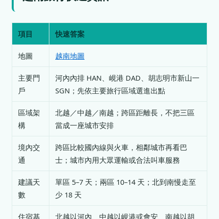
項目
快速答案
地圖
越南地圖
主要門
河內內排 HAN、峴港 DAD、胡志明市新山一
戶
SGN；先依主要旅行區域選進出點
區域架
北越／中越／南越；跨區距離長，不把三區
構
當成一座城市安排
境內交
跨區比較國內線與火車，相鄰城市再看巴
通
士；城市內用大眾運輸或合法叫車服務
建議天
單區 5–7 天；兩區 10–14 天；北到南慢走至
數
少 18 天
住宿基
北越以河內、中越以峴港或會安、南越以胡