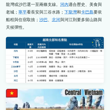
龍灣或沙巴選一至兩條支線。
河內
適合歷史、美食與
老城；
寧平
看長安與三谷水路；
下龍灣
和
卡巴島
要依
船程與住宿取捨；
沙巴
、
北河
與河江則要多留山路與
天候彈性。