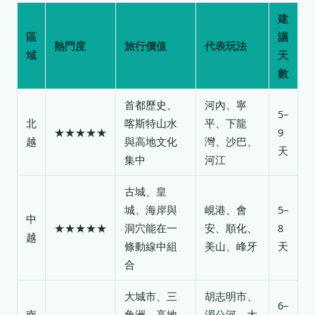
建
區
議
熱門度
旅行價值
代表玩法
域
天
數
首都歷史、
河內、寧
5–
北
喀斯特山水
平、下龍
★★★★★
9
越
與高地文化
灣、沙巴、
天
集中
河江
古城、皇
城、海岸與
峴港、會
5–
中
★★★★★
洞穴能在一
安、順化、
8
越
條動線中組
美山、峰牙
天
合
大城市、三
胡志明市、
6–
南
角洲、高地
湄公河、大