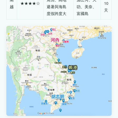
★★★★☆
10
越
避暑與海島
叻、美奈、
天
度假跨度大
富國島