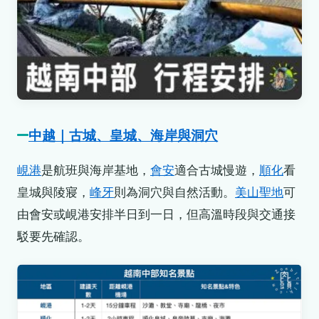
中越｜古城、皇城、海岸與洞穴
峴港
是航班與海岸基地，
會安
適合古城慢遊，
順化
看
皇城與陵寢，
峰牙
則為洞穴與自然活動。
美山聖地
可
由會安或峴港安排半日到一日，但高溫時段與交通接
駁要先確認。