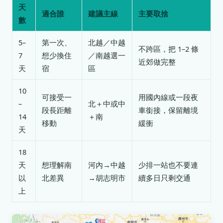
天
適合誰
建議主線
主要取捨
數
5–
第一次、
北越／中越
不跨區，把 1–2 條
7
想少換住
／南越選一
近郊做完整
天
宿
區
10
可接受一
用國內線或一段夜
–
北＋中或中
段長距離
車銜接，保留離境
14
＋南
移動
緩衝
天
18
天
想理解南
河內→中越
少排一站也不要連
以
北差異
→胡志明市
續多日只剩交通
上