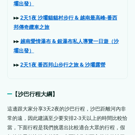
壩出發）
▸▸
2天1夜 沙壩貓貓村步行 & 越南最高峰-番西
邦傳奇纜車之旅
▸▸
越南愛情瀑布 & 銀瀑布私人導覽一日遊（沙
壩出發）
▸▸
2天1夜 番西邦山步行之旅 & 沙壩露營
【
沙巴行程大綱
】
這邊跟大家分享3天2夜的沙巴行程，沙巴距離河內非
常的遠，因此建議至少要安排2-3天以上的時間比較恰
當，下面行程是我們挑選出比較適合大眾的行程，假