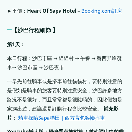
►平價：
Heart Of Sapa Hotel
–
Booking.com訂房
【
沙巴
行程細節 】
第1天：
本日行程：沙巴市區 ➝ 貓貓村 ➝ 午餐 ➝ 番西邦峰纜
車➝ 沙巴市區 ➝ 沙巴夜市
一早先前往騎車或是搭車前往貓貓村，要特別注意的
是假如是騎車的旅客要特別注意安全，沙巴許多地方
路況不是很好，而且常常都是很陡峭的，因此假如是
家族出遊，建議還是訂購行程會比較安全。
補充影
片
：
騎車探險Sapa梯田 | 西方背包客慘摔車
YouTube懶人版：變身黑苗族姑娘！越南深山中的貓