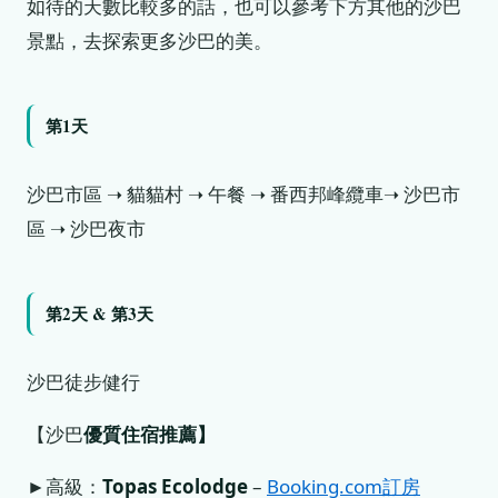
如待的天數比較多的話，也可以參考下方其他的沙巴
景點，去探索更多沙巴的美。
第1天
沙巴市區 ➝ 貓貓村 ➝ 午餐 ➝ 番西邦峰纜車➝ 沙巴市
區 ➝ 沙巴夜市
第2天 & 第3天
沙巴徒步健行
【沙巴
優質住宿推薦】
►高級：
Topas Ecolodge
–
Booking.com訂房