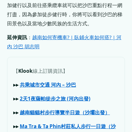
加健行以及前往搭乘纜車就可以把沙巴重點行程一網
打盡，因為參加徒步健行時，你將可以看到沙巴的梯
田景色以及當地少數民族的生活方式。
延伸資訊
：
越南如何寄機車? | 臥鋪火車如何搭? | 河
內 沙巴 胡志明
【
Klook
線上訂購資訊】
▸▸
共乘城市交通 河內 – 沙巴
▸▸
2天1夜薩帕徒步之旅 (河內出發)
▸▸
越南貓貓村步行導覽半日遊（沙壩出發）
▸▸
Ma Tra & Ta Phin村莊私人步行一日遊（沙