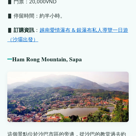
▋ 門票：20,000VND
▋ 停留時間：約半小時。
▋
訂購資訊
：
越南愛情瀑布 & 銀瀑布私人導覽一日遊
（沙壩出發）
Ham Rong Mountain, Sapa
這個景點位於沙巴市區的旁邊，從沙巴的教堂過去約