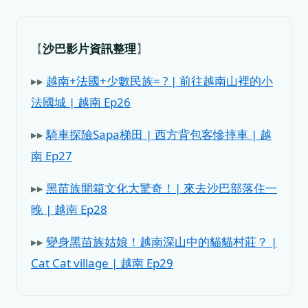
【
沙巴影片資訊整理
】
▸▸
越南+法國+少數民族= ? | 前往越南山裡的小
法國城 | 越南 Ep26
▸▸
騎車探險Sapa梯田 | 西方背包客慘摔車 | 越
南 Ep27
▸▸
黑苗族開箱文化大驚奇！| 來去沙巴部落住一
晚 | 越南 Ep28
▸▸
變身黑苗族姑娘！越南深山中的貓貓村莊？ |
Cat Cat village | 越南 Ep29