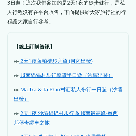
3日遊！這次我們參加的是2天1夜的徒步健行，是私
人行程沒有在平台販售，下面提供給大家旅行社的行
程讓大家自行參考。
【線上訂購資訊】
▸▸
2天1夜薩帕徒步之旅 (河內出發)
▸▸
越南貓貓村步行導覽半日遊（沙壩出發）
▸▸
Ma Tra & Ta Phin村莊私人步行一日遊（沙壩
出發）
▸▸
2天1夜 沙壩貓貓村步行 & 越南最高峰-番西
邦傳奇纜車之旅