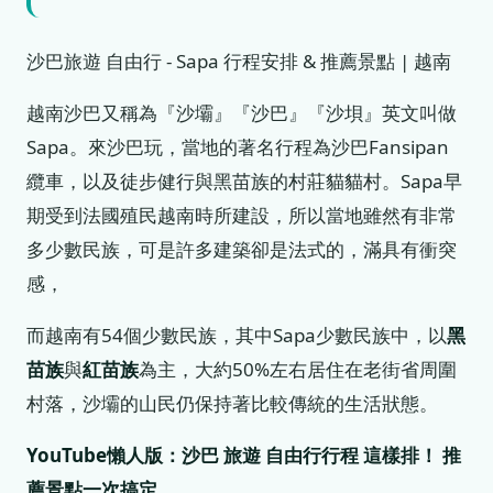
沙巴旅遊 自由行 - Sapa 行程安排 & 推薦景點 | 越南
越南沙巴又稱為『沙壩』『沙巴』『沙垻』英文叫做
Sapa。來沙巴玩，當地的著名行程為沙巴Fansipan
纜車，以及徒步健行與黑苗族的村莊貓貓村。Sapa早
期受到法國殖民越南時所建設，所以當地雖然有非常
多少數民族，可是許多建築卻是法式的，滿具有衝突
感，
而越南有54個少數民族，其中Sapa少數民族中，以
黑
苗族
與
紅苗族
為主，大約50%左右居住在老街省周圍
村落，沙壩的山民仍保持著比較傳統的生活狀態。
YouTube懶人版：沙巴 旅遊 自由行行程 這樣排！ 推
薦景點一次搞定