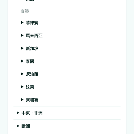
香港
菲律賓
馬來西亞
新加坡
泰國
尼泊爾
汶萊
柬埔寨
中東・非洲
歐洲