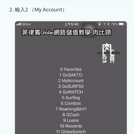
輸入2 （My Account）