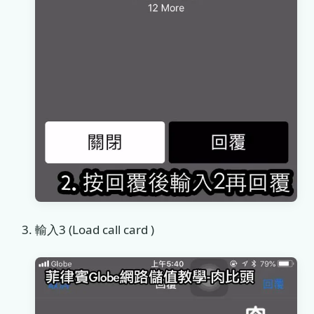
輸入3 (Load call card )