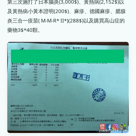
第三次施打了日本腦炎(3,000$)、黃熱病(2,152$)以
及黃熱病小黃本證明(200$)、麻疹、德國麻疹、腮腺
炎三合一疫苗( M-M-R* II*)(288$)以及購買高山症的
藥物3$*40顆。