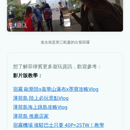
進去就是第三航廈的出發區囉
想了解菲律賓更多遊玩資訊，歡迎參考：
影片版教學：
宿霧 歐斯陸x嘉華山瀑布x墨寶攻略Vlog
薄荷島 陸上必玩景點Vlog
薄荷島海上跳島攻略Vlog
薄荷島 推薦店家
宿霧機場 接駁巴士只要 40P=25TW！教學