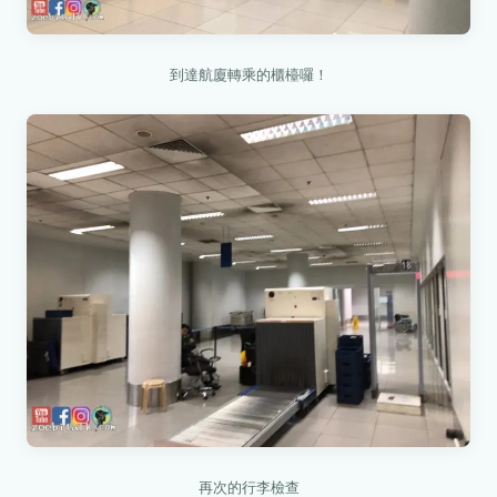
到達航廈轉乘的櫃檯囉！
再次的行李檢查