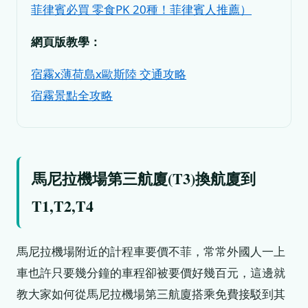
菲律賓必買 零食PK 20種！菲律賓人推薦）
網頁版教學：
宿霧x薄荷島x歐斯陸 交通攻略
宿霧景點全攻略
馬尼拉機場第三航廈(T3)換航廈到
T1,T2,T4
馬尼拉機場附近的計程車要價不菲，常常外國人一上
車也許只要幾分鐘的車程卻被要價好幾百元，這邊就
教大家如何從馬尼拉機場第三航廈搭乘免費接駁到其