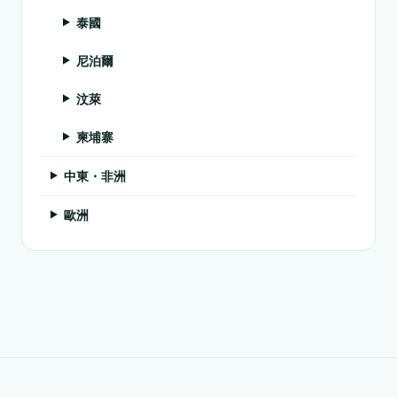
泰國
尼泊爾
汶萊
柬埔寨
中東・非洲
歐洲